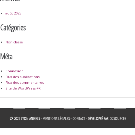
août 2025
Catégories
Non classé
Méta
Connexion
Flux des publications
Flux des commentaires
Site de WordPress-FR
© 2026 LYON ANGELS -
MENTIONS LÉGALES
-
CONTACT
- DÉVELOPPÉ PAR
O2SOURCES